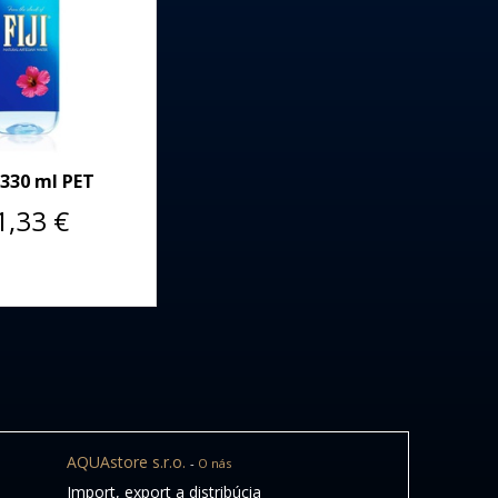
i 330 ml PET
1,33
€
AQUAstore s.r.o.
-
O nás
Import, export a distribúcia