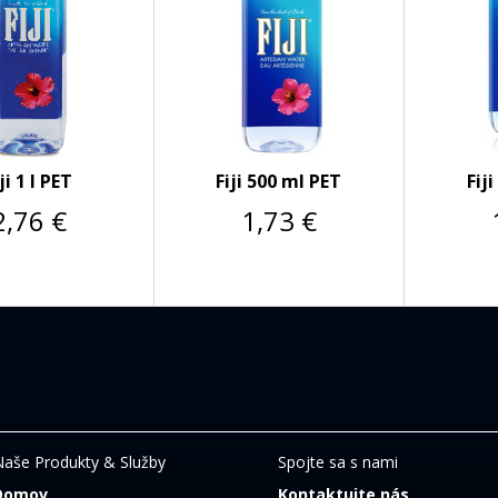
ji 1 l PET
Fiji 500 ml PET
Fij
2,76
€
1,73
€
Naše Produkty & Služby
Spojte sa s nami
Domov
Kontaktujte nás