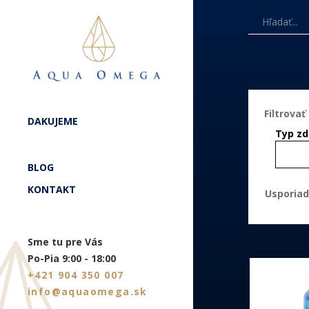
DAKUJEME
DAKUJEME
Typ zd
BLOG
BLOG
KONTAKT
KONTAKT
Usporiad
Sme tu pre Vás
Sme tu pre Vás
Po-Pia 9:00 - 18:00
Po-Pia 9:00 - 18:00
+421 904 350 007
+421 904 350 007
info@aquaomega.sk
info@aquaomega.sk