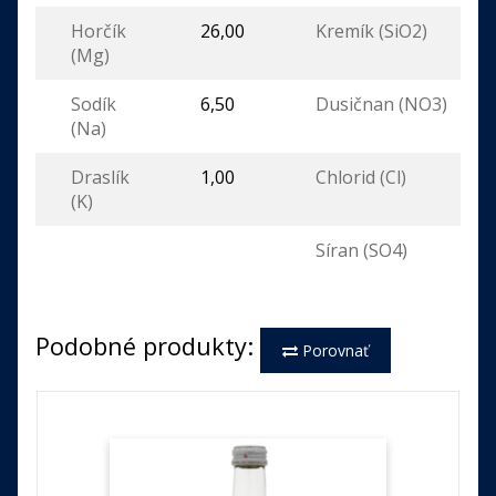
Horčík
26,00
Kremík (SiO2)
(Mg)
Sodík
6,50
Dusičnan (NO3)
(Na)
Draslík
1,00
Chlorid (Cl)
(K)
Síran (SO4)
Podobné produkty:
Porovnať