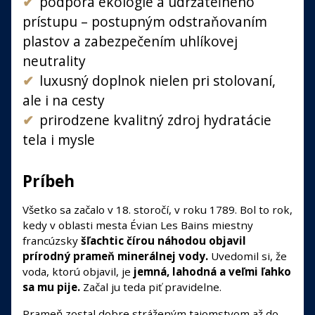
podpora ekológie a udržateľného
prístupu – postupným odstraňovaním
plastov a zabezpečením uhlíkovej
neutrality
luxusný doplnok nielen pri stolovaní,
ale i na cesty
prirodzene kvalitný zdroj hydratácie
tela i mysle
Príbeh
Všetko sa začalo v 18. storočí, v roku 1789. Bol to rok,
kedy v oblasti mesta Évian Les Bains miestny
francúzsky
šľachtic čírou náhodou objavil
prírodný prameň minerálnej vody.
Uvedomil si, že
voda, ktorú objavil, je
jemná, lahodná a veľmi ľahko
sa mu pije.
Začal ju teda piť pravidelne.
Prameň zostal dobre stráženým tajomstvom až do