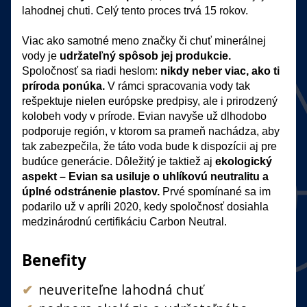
lahodnej chuti. Celý tento proces trvá 15 rokov.

Viac ako samotné meno značky či chuť minerálnej 
vody je 
udržateľný spôsob jej produkcie.
Spoločnosť sa riadi heslom: 
nikdy neber viac, ako ti 
príroda ponúka.
 V rámci spracovania vody tak 
rešpektuje nielen európske predpisy, ale i prirodzený 
kolobeh vody v prírode. Evian navyše už dlhodobo 
podporuje región, v ktorom sa prameň nachádza, aby 
tak zabezpečila, že táto voda bude k dispozícii aj pre 
budúce generácie. Dôležitý je taktiež aj 
ekologický 
aspekt – Evian sa usiluje o uhlíkovú neutralitu a 
úplné odstránenie plastov.
 Prvé spomínané sa im 
podarilo už v apríli 2020, kedy spoločnosť dosiahla 
medzinárodnú certifikáciu Carbon Neutral. 
Benefity
neuveriteľne lahodná chuť