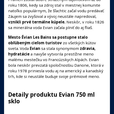
roku 1806, kedy sa zdroj stal v miestnej komunite
natoľko populárnym, že šľachtic začal vodu predávať.
Záujem sa zvyšoval a vývoj neustále napredoval,
vznikli prvé termálne kúpele.
Neskôr, v roku 1826
sa minerálna voda Evian začala plniť do aj fliaš.
Mesto Évian Les Bains sa postupne stalo
obľúbeným cieľom turistov
zo všetkých kútov
sveta. Voda
Evian
sa stala synonymom
zdravia,
hydratácie
a navyše vytvorila prestížne meno
malému mestečku vo Francúzskych Alpách. Evian
bola neskôr prevzatá spoločnosťou Danone, ktorá v
roku 1978 priniesla vodu aj na americký a kanadský
trh, kde si neustále buduje svoje prémiové meno.
Detaily produktu Evian 750 ml
sklo