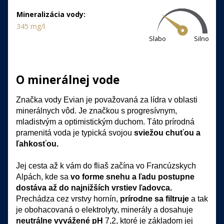
Mineralizácia vody:
345 mg/l
Slabo
Silno
O minerálnej vode
Značka vody Evian je považovaná za lídra v oblasti 
minerálnych vôd. Je značkou s progresívnym, 
mladistvým a optimistickým duchom. Táto prírodná 
pramenitá voda je typická svojou 
sviežou chuťou a 
ľahkosťou. 
Jej cesta až k vám do fliaš začína vo Francúzskych 
Alpách, kde sa 
vo forme snehu a ľadu postupne 
dostáva až do najnižších vrstiev ľadovca.
Prechádza cez vrstvy hornín, 
prírodne sa filtruje
 a tak 
je obohacovaná o elektrolyty, minerály a dosahuje 
neutrálne vyvážené pH
 7,2, ktoré je základom jej 